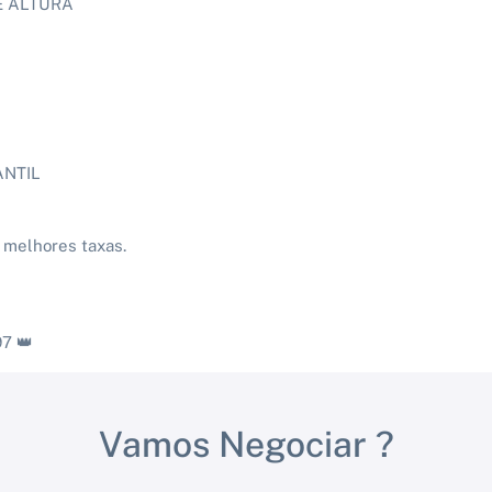
E ALTURA
ANTIL
 melhores taxas.
7 👑
Vamos Negociar ?