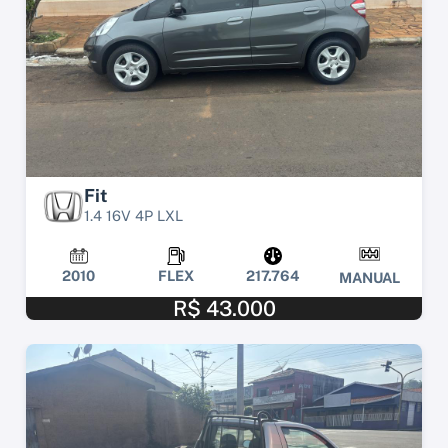
Fit
1.4 16V 4P LXL
2010
FLEX
217.764
MANUAL
R$ 43.000