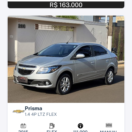
R$ 163.000
Prisma
1.4 4P LTZ FLEX
2015
FLEX
111.000